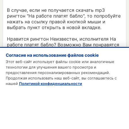
В случае, если не получается скачать mp3
рингтон "На работе платят бабло", то попробуйте
нажать на ссылку правой кнопкой мыши и
выбрать пункт открыть в новой вкладке.
Нравится рингтон Неизвестен, исполнителя На
работе платят бабло? Возможно Вам понравятся
и другие mp3 нарезки из категории Песни:
Согласие на использование файлов cookie
Мама звонит, убирай бабло и сигареты
Этот веб-сайт использует файлы cookie или аналогичные
технологии для улучшения вашего просмотра и
предоставления персонализированных рекомендаций.
Продолжая использовать наш веб-сайт, вы соглашаетесь с
MP3 РИНГТОНЫ
нашей
Политикой конфиденциальности
MP3 Приколы
MP3 Будильник
Смс на телефон
Звонки на телефон
Русские рингтоны
Зарубежные рингтоны