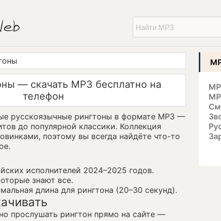
тоны
MP
оны — скачать MP3 бесплатно на
MP
телефон
MP
См
ные русскоязычные рингтоны в формате MP3 —
Зв
итов до популярной классики. Коллекция
Ру
овинками, поэтому вы всегда найдёте что-то
За
ое.
йских исполнителей 2024–2025 годов.
оторые знают все.
мальная длина для рингтона (20–30 секунд).
качивать
о прослушать рингтон прямо на сайте —