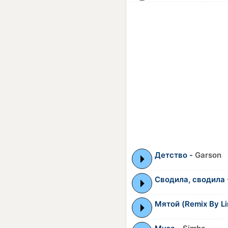
Детство -
Garson
Сводила, cводила
Мятой (Remix By L