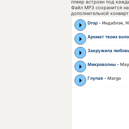
плеер встроен под кажд
Файл MP3 сохранится на 
дополнительной конверт
Drop -
Индаблэк, N
Аромат твоих воло
Закружила любовь
Микроволны -
May
Глупая -
Margo