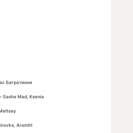
ас Багратиони
 -
Sasha Mad, Ksenia
 Meltsay
irovka, Aramitt