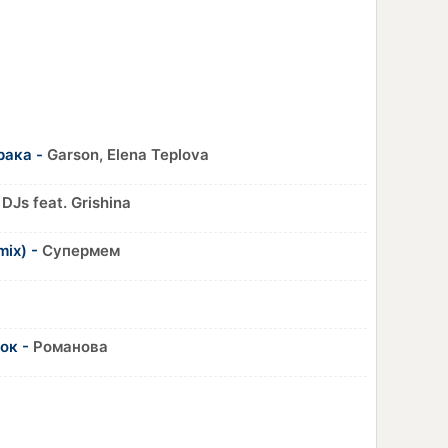
рака -
Garson, Elena Teplova
DJs feat. Grishina
ix) -
Супермем
ок -
Романова