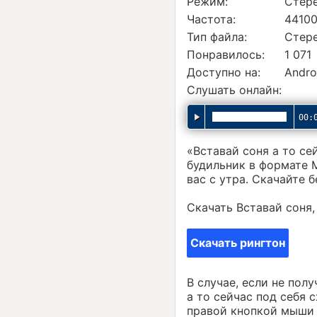
Режим:
Стер
Частота:
44100
Тип файла:
Стер
Понравилось:
1 071
Доступно на:
Andro
Слушать онлайн:
00:
«Вставай соня а то с
будильник в формате 
вас с утра. Скачайте 
Скачать Вставай соня,
Скачать рингтон
В случае, если не пол
а то сейчас под себя 
правой кнопкой мыши 