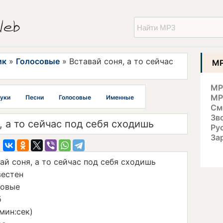
ик
»
Голосовые
» Вставай соня, а то сейчас
MP
MP
MP
уки
Песни
Голосовые
Именные
См
Зв
, а то сейчас под себя сходишь
Ру
За
ай соня, а то сейчас под себя сходишь
вестен
совые
б
(мин:сек)