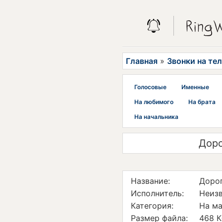
Главная
»
Звонки на те
Голосовые
Именные
На любимого
На брата
На начальника
Доро
Название:
Дорог
Исполнитель:
Неиз
Категория:
На м
Размер файла:
468 К