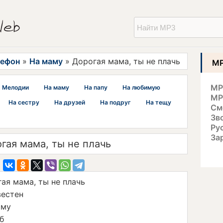
лефон
»
На маму
» Дорогая мама, ты не плачь
MP
MP
Мелодии
На маму
На папу
На любимую
MP
На сестру
На друзей
На подруг
На тещу
См
Зв
Ру
За
гая мама, ты не плачь
ая мама, ты не плачь
вестен
аму
б