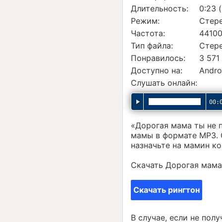
Длительность:
0:23 
Режим:
Стер
Частота:
44100
Тип файла:
Стер
Понравилось:
3 571
Доступно на:
Andro
Слушать онлайн:
00:
«Дорогая мама ты не п
мамы в формате MP3. 
назначьте на мамин ко
Скачать Дорогая мама,
Скачать рингтон
В случае, если не пол