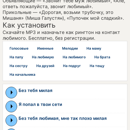
Объявляющие — «Звонит тебе муж любимый», «Алё,
ответь пожалуйста, звонит любимый».
Прикольные — «Дорогая, возьми трубочку, это
Мишаня» (Миша Галустян), «Пупочек мой сладкий».
Как установить
Скачайте MP3 и назначьте как рингтон на контакт
любимого. Бесплатно, без регистрации.
Голосовые
Именные
Мелодии
На маму
На папу
На любимую
На любимого
На брата
На сестру
На друзей
На подруг
На тещу
На начальника
Без тебя милая
Я попал в твои сети
Без тебя любимая, мне так плохо милая