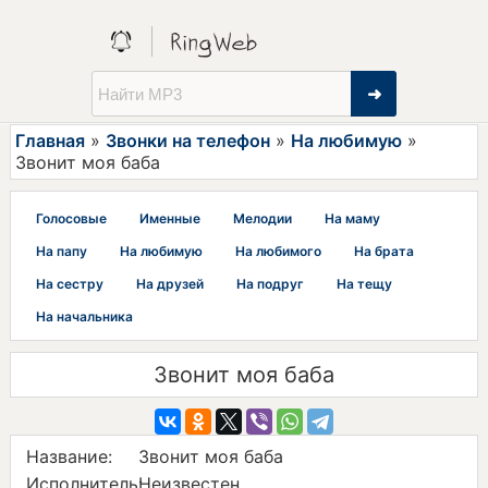
➜
Главная
»
Звонки на телефон
»
На любимую
»
Звонит моя баба
Голосовые
Именные
Мелодии
На маму
На папу
На любимую
На любимого
На брата
На сестру
На друзей
На подруг
На тещу
На начальника
Звонит моя баба
Название:
Звонит моя баба
Исполнитель:
Неизвестен