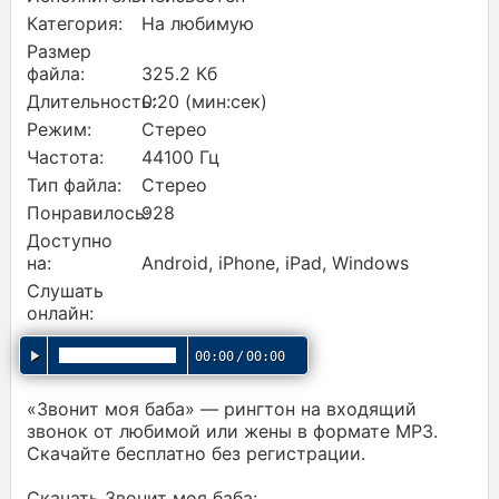
Категория:
На любимую
Размер
файла:
325.2 Кб
Длительность:
0:20 (мин:сек)
Режим:
Стерео
Частота:
44100 Гц
Тип файла:
Стерео
Понравилось:
928
Доступно
на:
Android, iPhone, iPad, Windows
Слушать
онлайн:
00:00
/
00:00
«Звонит моя баба» — рингтон на входящий
звонок от любимой или жены в формате MP3.
Скачайте бесплатно без регистрации.
Скачать Звонит моя баба: