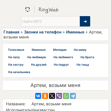
➜
Главная
»
Звонки на телефон
»
Именные
» Артем,
возьми меня
Голосовые
Именные
Мелодии
На маму
На папу
На любимую
На любимого
На брата
На сестру
На друзей
На подруг
На тещу
На начальника
Артем, возьми меня
Название:
Артем, возьми меня
Исполнитель:
Неизвестен