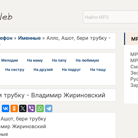
лефон
»
Именные
» Алло, Ашот, бери трубку -
MP
й
MP
MP
Мелодии
На маму
На папу
На любимую
См
На сестру
На друзей
На подруг
На тещу
Зв
Ру
За
и трубку - Владимир Жириновский
 Ашот, бери трубку
имир Жириновский
ные