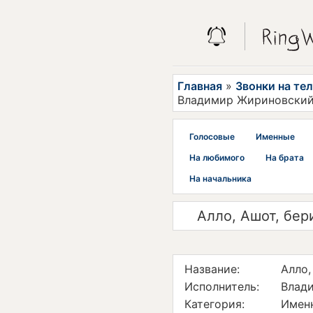
Главная
»
Звонки на те
Владимир Жириновски
Голосовые
Именные
На любимого
На брата
На начальника
Алло, Ашот, бер
Название:
Алло,
Исполнитель:
Влад
Категория:
Имен