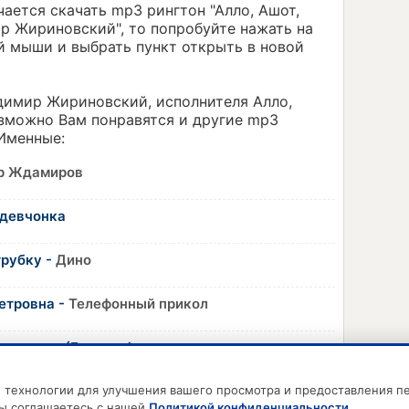
учается скачать mp3 рингтон "Алло, Ашот,
ир Жириновский", то попробуйте нажать на
й мыши и выбрать пункт открыть в новой
димир Жириновский, исполнителя Алло,
озможно Вам понравятся и другие mp3
 Именные:
р Ждамиров
 девчонка
трубку -
Дино
етровна -
Телефонный прикол
ат звонит (Бригада)
ые технологии для улучшения вашего просмотра и предоставления 
вы соглашаетесь с нашей
Политикой конфиденциальности