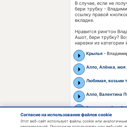
В случае, если не пол
бери трубку - Владим
ссылку правой кнопко
вкладке.
Нравится рингтон Вла
Ашот, бери трубку? В
нарезки из категории
Крылья -
Владими
Алло, Алёнка, моя
Любимая, возьми 
Алло, Валентина П
Возьми трубку, бр
Согласие на использование файлов cookie
Этот веб-сайт использует файлы cookie или аналогичн
рекомендаций. Продолжая использовать наш веб-сайт, 