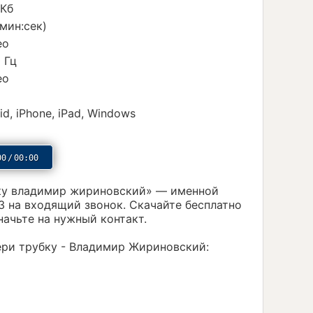
 Кб
(мин:сек)
ео
 Гц
ео
id, iPhone, iPad, Windows
00
/
00:00
ку владимир жириновский» — именной
3 на входящий звонок. Скачайте бесплатно
начьте на нужный контакт.
бери трубку - Владимир Жириновский: