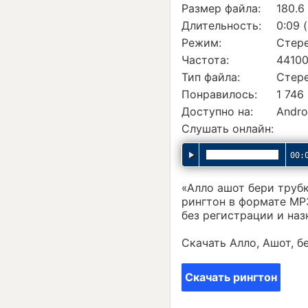
Размер файла:
180.6
Длительность:
0:09 
Режим:
Стер
Частота:
44100
Тип файла:
Стер
Понравилось:
1 746
Доступно на:
Andro
Слушать онлайн:
00:
«Алло ашот бери труб
рингтон в формате MP
без регистрации и наз
Скачать Алло, Ашот, 
Скачать рингтон