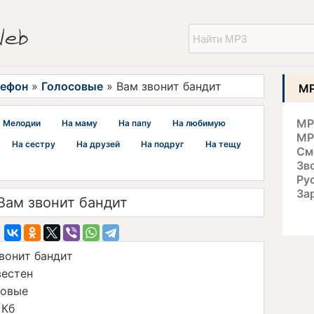
лефон
»
Голосовые
» Вам звонит бандит
MP
MP
Мелодии
На маму
На папу
На любимую
MP
На сестру
На друзей
На подруг
На тещу
См
Зв
Ру
За
Вам звонит бандит
вонит бандит
вестен
совые
 Кб