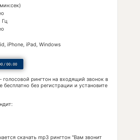
(мин:сек)
ео
 Гц
ео
id, iPhone, iPad, Windows
00
/
00:00
— голосовой рингтон на входящий звонок в
е бесплатно без регистрации и установите
ндит:
учается скачать mp3 рингтон "Вам звонит