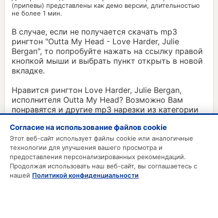
(припевы) представлены как демо версии, длительностью
не более 1 мин.
В случае, если не получается скачать mp3
рингтон "Outta My Head - Love Harder, Julie
Bergan", то попробуйте нажать на ссылку правой
кнопкой мыши и выбрать пункт открыть в новой
вкладке.
Нравится рингтон Love Harder, Julie Bergan,
исполнителя Outta My Head? Возможно Вам
понравятся и другие mp3 нарезки из категории
Зарубежные рингтоны:
Согласие на использование файлов cookie
On My Head -
Crew 7, Alpha-X
Этот веб-сайт использует файлы cookie или аналогичные
технологии для улучшения вашего просмотра и
предоставления персонализированных рекомендаций.
Продолжая использовать наш веб-сайт, вы соглашаетесь с
MP3 РИНГТОНЫ
нашей
Политикой конфиденциальности
MP3 Приколы
MP3 Будильник
Смс на телефон