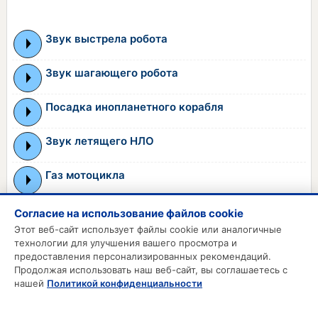
Звук выстрела робота
Звук шагающего робота
Посадка инопланетного корабля
Звук летящего НЛО
Газ мотоцикла
Согласие на использование файлов cookie
←
1
6
7
8
9
10
...
Этот веб-сайт использует файлы cookie или аналогичные
11
12
13
14
20
→
технологии для улучшения вашего просмотра и
...
предоставления персонализированных рекомендаций.
Продолжая использовать наш веб-сайт, вы соглашаетесь с
MP3 РИНГТОНЫ
нашей
Политикой конфиденциальности
MP3 Приколы