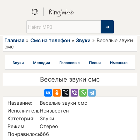
➜
Главная
»
Смс на телефон
»
Звуки
» Веселые звуки
смс
Звуки
Мелодии
Голосовые
Песни
Именные
Веселые звуки смс
Название:
Веселые звуки смс
Исполнитель:
Неизвестен
Категория:
Звуки
Режим:
Стерео
Понравилось:
666