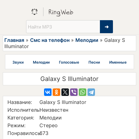
➜
Главная
»
Смс на телефон
»
Мелодии
» Galaxy S
Illuminator
Звуки
Мелодии
Голосовые
Песни
Именные
Galaxy S Illuminator
Название:
Galaxy S Illuminator
Исполнитель:
Неизвестен
Категория:
Мелодии
Режим:
Стерео
Понравилось:
673