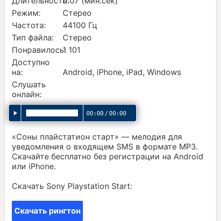
Длительность:
0:07 (мин:сек)
Режим:
Стерео
Частота:
44100 Гц
Тип файла:
Стерео
Понравилось:
1 101
Доступно
на:
Android, iPhone, iPad, Windows
Слушать
онлайн:
00:00
/
00:00
«Соны плайстатион старт» — мелодия для
уведомления о входящем SMS в формате MP3.
Скачайте бесплатно без регистрации на Android
или iPhone.
Скачать Sony Playstation Start:
Скачать рингтон