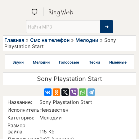
➜
Главная
»
Смс на телефон
»
Мелодии
» Sony
Playstation Start
Звуки
Мелодии
Голосовые
Песни
Именные
Sony Playstation Start
Название:
Sony Playstation Start
Исполнитель:
Неизвестен
Категория:
Мелодии
Размер
файла:
115 Кб