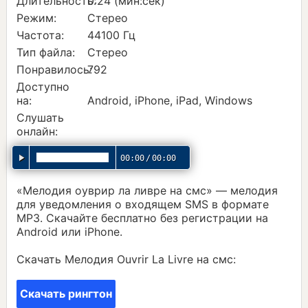
Длительность:
0:24 (мин:сек)
Режим:
Стерео
Частота:
44100 Гц
Тип файла:
Стерео
Понравилось:
792
Доступно
на:
Android, iPhone, iPad, Windows
Слушать
онлайн:
00:00
/
00:00
«Мелодия оуврир ла ливре на смс» — мелодия
для уведомления о входящем SMS в формате
MP3. Скачайте бесплатно без регистрации на
Android или iPhone.
Скачать Мелодия Ouvrir La Livre на смс:
Скачать рингтон