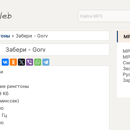
тоны
» Забери - Gorv
MP
Забери - Gorv
MP
MP
См
Зв
ри
Ру
За
ие рингтоны
9 Кб
(мин:сек)
ео
 Гц
ео