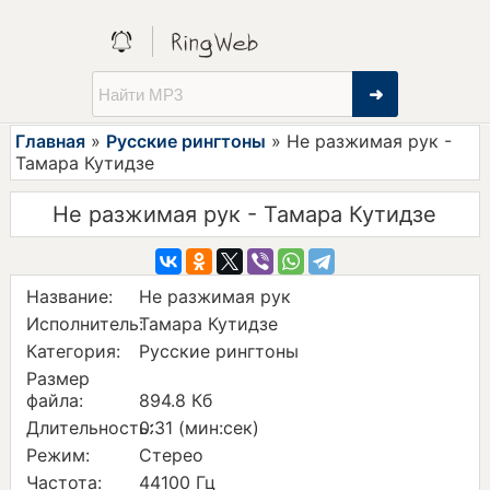
➜
Главная
»
Русские рингтоны
» Не разжимая рук -
Тамара Кутидзе
Не разжимая рук - Тамара Кутидзе
Название:
Не разжимая рук
Исполнитель:
Тамара Кутидзе
Категория:
Русские рингтоны
Размер
файла:
894.8 Кб
Длительность:
0:31 (мин:сек)
Режим:
Стерео
Частота:
44100 Гц