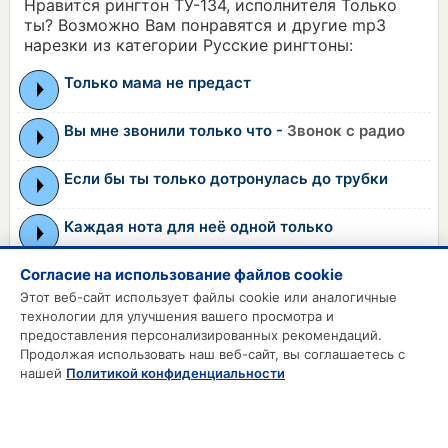
Нравится рингтон ТУ-134, исполнителя Только
ты? Возможно Вам понравятся и другие mp3
нарезки из категории Русские рингтоны:
Только мама не предаст
Вы мне звонили только что -
Звонок с радио
Если бы ты только дотронулась до трубки
Каждая нота для неё одной только
Удивлен, что на мне только трусики -
Согласие на использование файлов cookie
Этот веб-сайт использует файлы cookie или аналогичные
Эротический прикол
технологии для улучшения вашего просмотра и
предоставления персонализированных рекомендаций.
Продолжая использовать наш веб-сайт, вы соглашаетесь с
MP3 РИНГТОНЫ
нашей
Политикой конфиденциальности
MP3 Приколы
MP3 Будильник