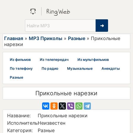
➜
Главная
»
MP3 Приколы
»
Разные
» Прикольные
нарезки
Из фильмов
Из телепередач
Из мультфильмов
По телефону
По радио
Музыкальные
Анекдоты
Разные
Прикольные нарезки
Название:
Прикольные нарезки
Исполнитель:
Неизвестен
Категория:
Разные