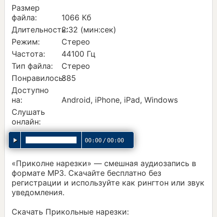
Размер
файла:
1066 Кб
Длительность:
2:32 (мин:сек)
Режим:
Стерео
Частота:
44100 Гц
Тип файла:
Стерео
Понравилось:
885
Доступно
на:
Android, iPhone, iPad, Windows
Слушать
онлайн:
00:00
/
00:00
«Приколне нарезки» — смешная аудиозапись в
формате MP3. Скачайте бесплатно без
регистрации и используйте как рингтон или звук
уведомления.
Скачать Прикольные нарезки: