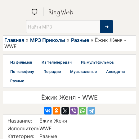
➜
Главная
»
MP3 Приколы
»
Разные
» Ёжик Женя -
WWE
Из фильмов
Из телепередач
Из мультфильмов
По телефону
По радио
Музыкальные
Анекдоты
Разные
Ёжик Женя - WWE
Название:
Ёжик Женя
Исполнитель:
WWE
Категория:
Разные