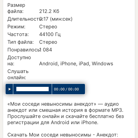
Размер
файла:
212.2 Кб
Длительность:
0:17 (мин:сек)
Режим:
Стерео
Частота:
44100 Гц
Тип файла:
Стерео
Понравилось:
1 084
Доступно
на:
Android, iPhone, iPad, Windows
Слушать
онлайн:
00:00
/
00:00
«Мои соседи невыносимы анекдот» — аудио
анекдот или смешная история в формате MP3.
Прослушайте онлайн и скачайте бесплатно без
регистрации для Android или iPhone.
Скачать Мои соседи невыносимы - Анекдот: