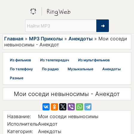
➜
Главная
»
MP3 Приколы
»
Анекдоты
» Мои соседи
невыносимы - Анекдот
Из фильмов
Из телепередач
Из мультфильмов
По телефону
По радио
Музыкальные
Анекдоты
Разные
Мои соседи невыносимы - Анекдот
Название:
Мои соседи невыносимы
Исполнитель:
Анекдот
Категория:
Анекдоты