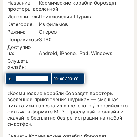
Название:
Космические корабли бороздят
просторы вселенной
Исполнитель:
Приключения Шурика
Категория:
Из фильмов
Режим:
Стерео
Понравилось:
3 190
Доступно
на:
Android, iPhone, iPad, Windows
Слушать
онлайн:
00:00
/
00:00
«Космические корабли бороздят просторы
вселенной приключения шурика» — смешная
цитата или нарезка из советского / российского
фильма в формате MP3. Прослушайте онлайн и
скачайте бесплатно без регистрации на любой
смартфон.
Скачать Космические корабли бороздят