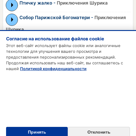
Птичку жалко -
Приключения Шурика
Собор Парижской Богоматери -
Приключения
Шурика
Если я встану, ты у меня ляжешь -
Согласие на использование файлов cookie
Этот веб-сайт использует файлы cookie или аналогичные
Приключения Шурика
технологии для улучшения вашего просмотра и
предоставления персонализированных рекомендаций.
Продолжая использовать наш веб-сайт, вы соглашаетесь с
MP3 РИНГТОНЫ
нашей
Политикой конфиденциальности
MP3 Приколы
MP3 Будильник
Смс на телефон
Звонки на телефон
Русские рингтоны
Зарубежные рингтоны
Принять
Отклонить
Контакты