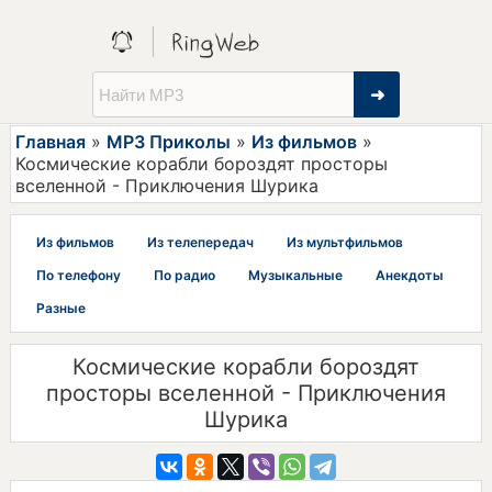
➜
Главная
»
MP3 Приколы
»
Из фильмов
»
Космические корабли бороздят просторы
вселенной - Приключения Шурика
Из фильмов
Из телепередач
Из мультфильмов
По телефону
По радио
Музыкальные
Анекдоты
Разные
Космические корабли бороздят
просторы вселенной - Приключения
Шурика