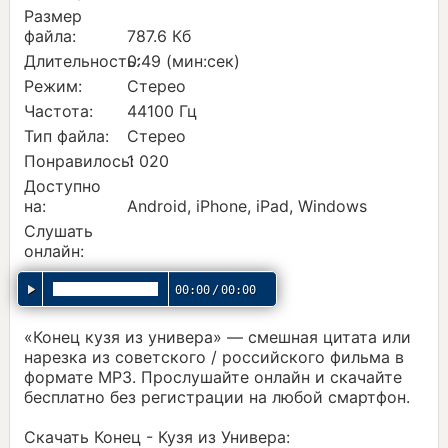
Размер
файла:
787.6 Кб
Длительность:
0:49 (мин:сек)
Режим:
Стерео
Частота:
44100 Гц
Тип файла:
Стерео
Понравилось:
1 020
Доступно
на:
Android, iPhone, iPad, Windows
Слушать
онлайн:
00:00
/
00:00
«Конец кузя из универа» — смешная цитата или
нарезка из советского / российского фильма в
формате MP3. Прослушайте онлайн и скачайте
бесплатно без регистрации на любой смартфон.
Скачать Конец - Кузя из Универа: