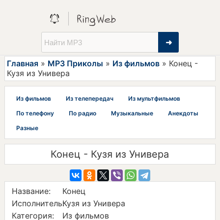
➜
Главная
»
MP3 Приколы
»
Из фильмов
» Конец -
Кузя из Универа
Из фильмов
Из телепередач
Из мультфильмов
По телефону
По радио
Музыкальные
Анекдоты
Разные
Конец - Кузя из Универа
Название:
Конец
Исполнитель:
Кузя из Универа
Категория:
Из фильмов