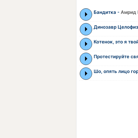
Бандитка -
Амрид 
Динозавр Целофи
Котенок, это я тво
Протестируйте св
Шо, опять лицо гор