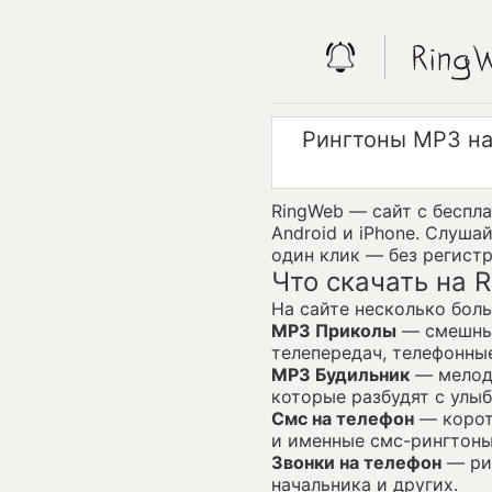
Рингтоны MP3 на
RingWeb — сайт с беспл
Android и iPhone. Слуша
один клик — без регист
Что скачать на 
На сайте несколько бол
MP3 Приколы
— смешные
телепередач, телефонны
MP3 Будильник
— мелоди
которые разбудят с улыб
Смс на телефон
— корот
и именные смс-рингтоны
Звонки на телефон
— рин
начальника и других.