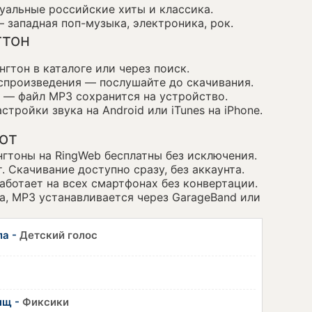
альные российские хиты и классика.
 западная поп-музыка, электроника, рок.
гтон
гтон в каталоге или через поиск.
спроизведения — послушайте до скачивания.
 — файл MP3 сохранится на устройство.
стройки звука на Android или iTunes на iPhone.
ют
нгтоны на RingWeb бесплатны без исключения.
. Скачивание доступно сразу, без аккаунта.
ботает на всех смартфонах без конвертации.
, MP3 устанавливается через GarageBand или
ла -
Детский голос
ыщ -
Фиксики