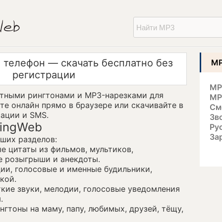
 телефон — скачать бесплатно без
MP
регистрации
MP
атными рингтонами и MP3-нарезками для
MP
йте онлайн прямо в браузере или скачивайте в
См
рации и SMS.
Зв
RingWeb
Ру
За
ьших разделов:
 цитаты из фильмов, мультиков,
е розыгрыши и анекдоты.
и, голосовые и именные будильники,
кой.
кие звуки, мелодии, голосовые уведомления
.
гтоны на маму, папу, любимых, друзей, тёщу,