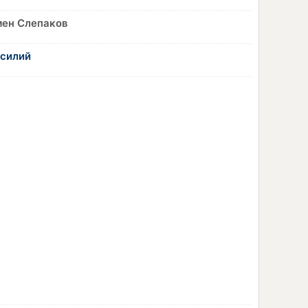
ен Слепаков
асилий