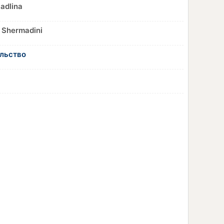
adlina
 Shermadini
альство