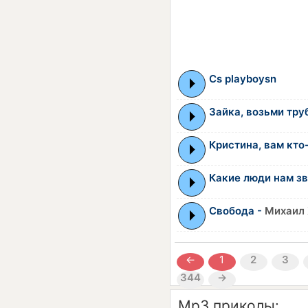
Cs playboysn
Зайка, возьми тру
Кристина, вам кто
Какие люди нам з
Свобода -
Михаил
←
1
2
3
344
→
Mp3 приколы: