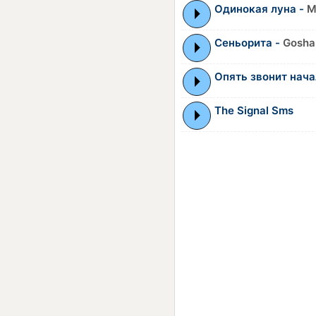
Одинокая луна -
M
Сеньорита -
Gosha
Опять звонит нач
The Signal Sms