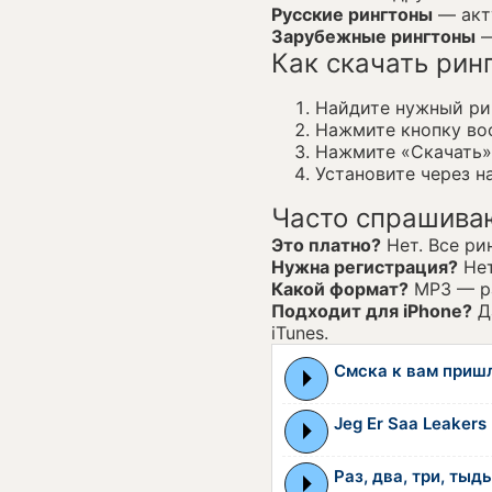
Русские рингтоны
— акту
Зарубежные рингтоны
—
Как скачать рин
Найдите нужный рин
Нажмите кнопку во
Нажмите «Скачать»
Установите через на
Часто спрашива
Это платно?
Нет. Все ри
Нужна регистрация?
Нет
Какой формат?
MP3 — ра
Подходит для iPhone?
Да
iTunes.
Смска к вам приш
Jeg Er Saa Leakers
Раз, два, три, тыд