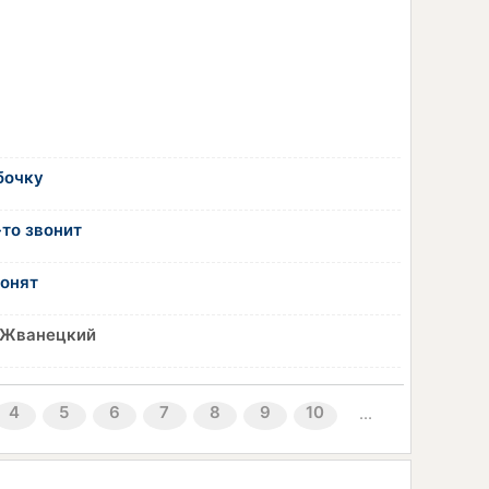
бочку
-то звонит
вонят
 Жванецкий
4
5
6
7
8
9
10
...