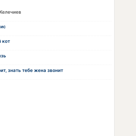
Келечиев
зис
й кот
язь
ит, знать тебе жена звонит